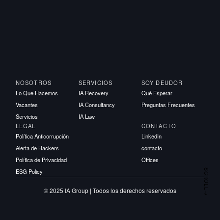
NOSOTROS
SERVICIOS
SOY DEUDOR
Lo Que Hacemos
IA Recovery
Qué Esperar
Vacantes
IA Consultancy
Preguntas Frecuentes
Servicios
IA Law
LEGAL
CONTACTO
Política Anticorrupción
LinkedIn
Alerta de Hackers
contacto
Política de Privacidad
Offices
SCROLL
ESG Policy
© 2025 IA Group | Todos los derechos reservados